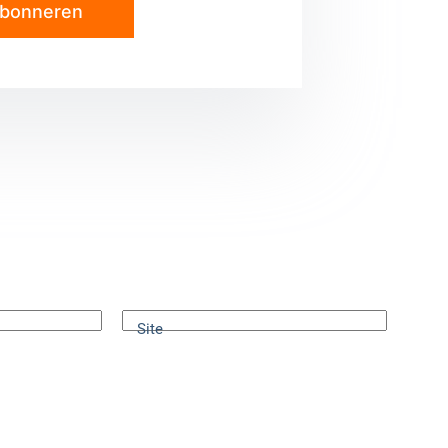
bonneren
Site