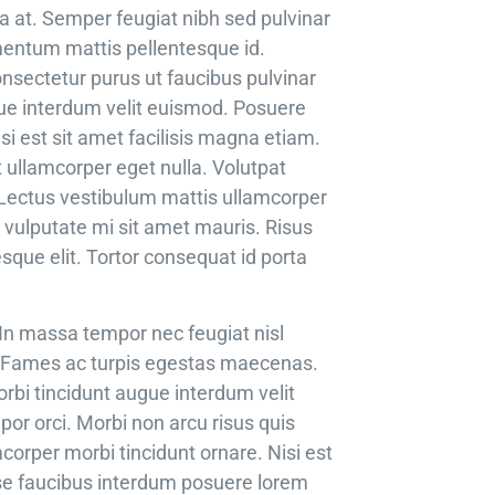
la at. Semper feugiat nibh sed pulvinar
imentum mattis pellentesque id.
nsectetur purus ut faucibus pulvinar
gue interdum velit euismod. Posuere
si est sit amet facilisis magna etiam.
t ullamcorper eget nulla. Volutpat
 Lectus vestibulum mattis ullamcorper
d vulputate mi sit amet mauris. Risus
sque elit. Tortor consequat id porta
. In massa tempor nec feugiat nisl
t. Fames ac turpis egestas maecenas.
orbi tincidunt augue interdum velit
or orci. Morbi non arcu risus quis
corper morbi tincidunt ornare. Nisi est
se faucibus interdum posuere lorem